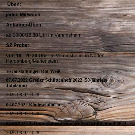
Üben:
jeden Mittwoch:
Anfänger-Üben
:
ab 18:00/18:30 Uhr
im Vereinsheim
SZ Probe:
von 19 - 20.30 Uhr
Im Vereinsheim in Nörten-
Hardenberg/Marienstein
Veranstaltungen Rot-Weiß
07.07.2022 Großer Schüttenhoff 2022 (50-jähriges
Jubiläum)
2026-08-07
23:28
03.07.2022 Königseinholen
2026-08-07
23:28
03.06.2022 3. Übungsabend zum großen Schüttenhoff 2022
2026-08-07
23:28