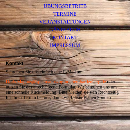
ÜBUNGSBETRIEB
TERMINE
VERANSTALTUNGEN
GÄSTEBUCH
KONTAKT
IMPRESSUM
Kontakt
Schreiben Sie uns einfach eine E-Mail an:
Doris.Magnus@spielmannszug-noerten-hardenberg.de
oder
nutzen Sie das angehangene Formular. Wir bemühen uns um
eine schnelle Rückmeldung. Bitte Melden sie sich Rechtzeitig
für Ihren Termin bei uns, damit wir besser Planen können