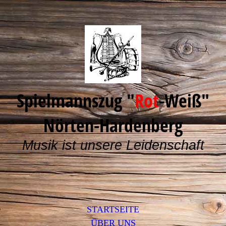
Spielmannszug "
Rot
-Weiß"
Nörten-Hardenberg
Musik ist unsere Leidenschaft
STARTSEITE
ÜBER UNS